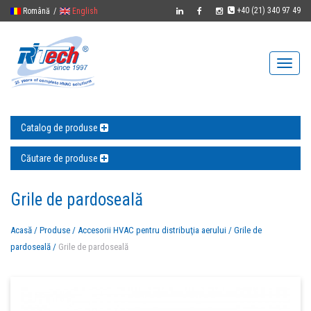
+40 (21) 340 97 49
Română
/
English
Catalog de produse
Căutare de produse
Grile de pardoseală
Acasă
/
Produse
/
Accesorii HVAC pentru distribuţia aerului
/
Grile de
pardoseală
/
Grile de pardoseală